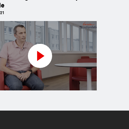
le
021