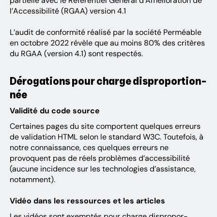
partielle avec le Réfé­ren­tiel Géné­ral d’Amé­lio­ra­tion de
l’Ac­ces­si­bi­lité (RGAA) version 4.1
L’au­dit de confor­mité réalisé par la société Perméable
en octobre 2022 révèle que au moins 80% des critères
du RGAA (version 4.1) sont respec­tés.
Déro­ga­tions pour charge dispro­por­tion­
née
Vali­dité du code source
Certaines pages du site comportent quelques erreurs
de vali­da­tion HTML selon le stan­dard W3C. Toute­fois, à
notre connais­sance, ces quelques erreurs ne
provoquent pas de réels problèmes d’ac­ces­si­bi­lité
(aucune inci­dence sur les tech­no­lo­gies d’as­sis­tance,
notam­ment).
Vidéo dans les ressources et les articles
Les vidéos sont exemptés pour charge dispro­por­