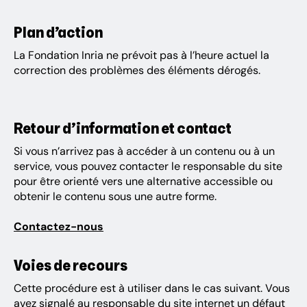
Plan d’ac­tion
La Fondation Inria ne prévoit pas à l’heure actuel la
correc­tion des problèmes des éléments déro­gés.
Retour d’in­for­ma­tion et contact
Si vous n’ar­ri­vez pas à accé­der à un contenu ou à un
service, vous pouvez contac­ter le respon­sable du site
pour être orienté vers une alter­na­tive acces­sible ou
obte­nir le contenu sous une autre forme.
Contac­tez-nous
Voies de recours
Cette procé­dure est à utili­ser dans le cas suivant. Vous
avez signalé au respon­sable du site inter­net un défaut