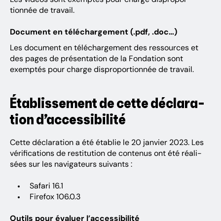
tionnée de travail.
Document en téléchargement (.pdf, .doc…)
Les document en téléchargement des ressources et
des pages de présentation de la Fondation sont
exemptés pour charge dispro­por­tionnée de travail.
Établis­se­ment de cette décla­ra­
tion d’ac­ces­si­bi­lité
Cette décla­ra­tion a été établie le 20 janvier 2023. Les
véri­fi­ca­tions de resti­tu­tion de conte­nus ont été réali­
sées sur les navi­ga­teurs suivants :
Safari 16.1
Firefox 106.0.3
Outils pour évaluer l’ac­ces­si­bi­lité