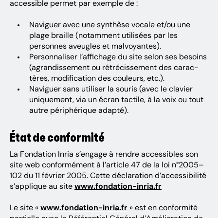
acces­sible permet par exemple de :
Navi­guer avec une synthèse vocale et/ou une
plage braille (notam­ment utili­sées par les
personnes aveugles et malvoyantes).
Person­na­li­ser l’af­fi­chage du site selon ses besoins
(agran­dis­se­ment ou rétré­cis­se­ment des carac­
tères, modi­fi­ca­tion des couleurs, etc.).
Navi­guer sans utili­ser la souris (avec le clavier
unique­ment, via un écran tactile, à la voix ou tout
autre péri­phé­rique adapté).
État de confor­mité
La Fondation Inria s’en­gage à rendre acces­sibles son
site web confor­mé­ment à l’ar­ticle 47 de la loi n°2005–
102 du 11 février 2005. Cette décla­ra­tion d’ac­ces­si­bi­lité
s’ap­plique au site
www.fondation-inria.fr
Le site «
www.fondation-inria.fr
» est en confor­mité