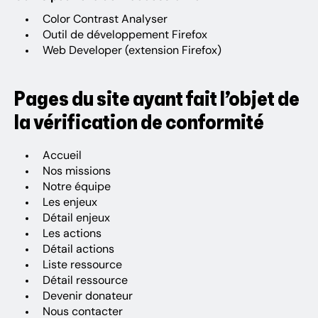
Color Contrast Analy­ser
Outil de déve­lop­pe­ment Fire­fox
Web Deve­lo­per (exten­sion Fire­fox)
Pages du site ayant fait l’objet de
la véri­fi­ca­tion de confor­mité
Accueil
Nos missions
Notre équipe
Les enjeux
Détail enjeux
Les actions
Détail actions
Liste ressource
Détail ressource
Devenir donateur
Nous contacter