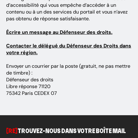
d’ac­ces­si­bi­lité qui vous empêche d’ac­cé­der à un
contenu ou à un des services du portail et vous n’avez
pas obtenu de réponse satis­fai­sante.
Écrire un message au Défen­seur des droits.
Contac­ter le délé­gué du Défen­seur des Droits dans
votre région.
Envoyer un cour­rier par la poste (gratuit, ne pas mettre
de timbre) :
Défenseur des droits
Libre réponse 71120
75342 Paris CEDEX 07
[RE]
TROUVEZ-NOUS DANS VOTRE BOÎTE MAIL