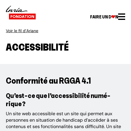
FAIRE UN D
N
Voir le fil d’Ariane
ACCESSIBILITÉ
Conformité au RGGA 4.1
Qu’est-ce que l’ac­ces­si­bi­lité numé­
rique ?
Un site web acces­sible est un site qui permet aux
personnes en situa­tion de handi­cap d’ac­cé­der à ses
conte­nus et ses fonc­tion­na­li­tés sans diffi­culté. Un site