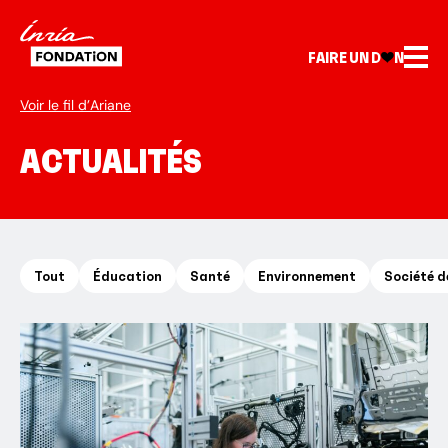
FAIRE UN D
N
Voir le fil d’Ariane
ACTUALITÉS
Tout
Éducation
Santé
Environnement
Société d