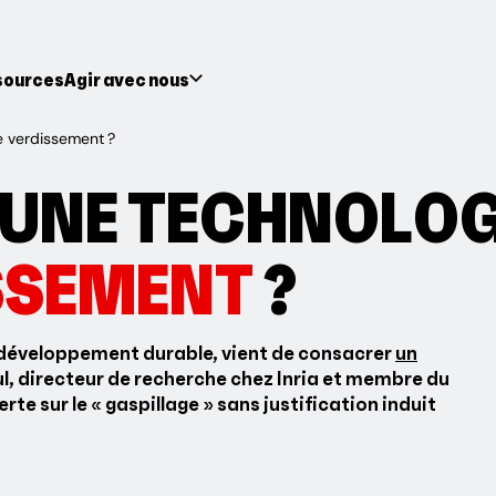
sources
Agir avec nous
e verdissement ?
UNE TECHNOLOG
SSEMENT
?
 développement durable, vient de consacrer
un
ul, directeur de recherche chez Inria et membre du
rte sur le « gaspillage » sans justification induit