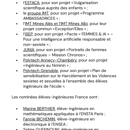
l’
ESTACA
, pour son projet « Vulgarisation
scientifique auprès des enfants » ;
le
groupe IMT
, pour son projet « Programme
AMBASSADRICES » ;
l’
IMT Mines Alès et l’IMT Mines Albi
, pour leur
projet commun « Exception’Elles » ;
l’
ISEP
, pour son projet « Pacte « FEMMES & IA » –
Pour une intelligence artificielle responsable et
non-sexiste » ;
JUNIA
, pour son projet « Portraits de femmes
scientifiques – Mission Chronos » ;
Polytech Annecy-Chambéry
, pour son projet
« Ingénieure au féminin » ;
Polytech Grenoble
, pour son projet « Plan de
sensibilisation sur le Harcèlement et les Violences
sexistes et sexuelles à l’ensemble des élèves
ingénieurs de l’école ».
Les nominées élèves-ingénieures France sont :
Marine BERTHIER
, élève-ingénieure en
mathématiques appliquées à l’ENSTA Paris ;
Fannie BICHEMIN
, élève-ingénieure en
électronique à l’ENSEA ;
Salma GUENNOUNI
, élève-ingénieure en