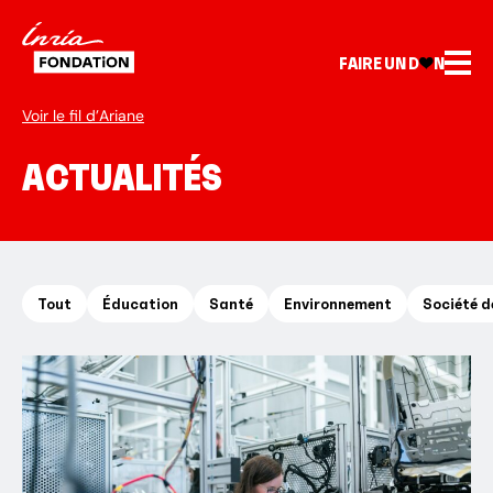
FAIRE UN D
N
Voir le fil d’Ariane
ACTUALITÉS
Tout
Éducation
Santé
Environnement
Société d