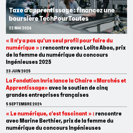
Taxe d’apprentissage : financez une
boursière TechPourToutes
22 MAI 2026
« Il n'y a pas qu'un seul profil pour faire du
numérique »
: rencontre avec Lolita Aboa, prix
de la femme du numérique du concours
Ingénieuses 2025
23 JUIN 2025
La Fondation Inria lance la Chaire «Marchés et
Apprentissage»
avec le soutien de cinq
grandes entreprises françaises
5 SEPTEMBRE 2024
« Le numérique, c'est fascinant » :
rencontre
avec Marine Berthier, prix de la femme du
numérique du concours Ingénieuses