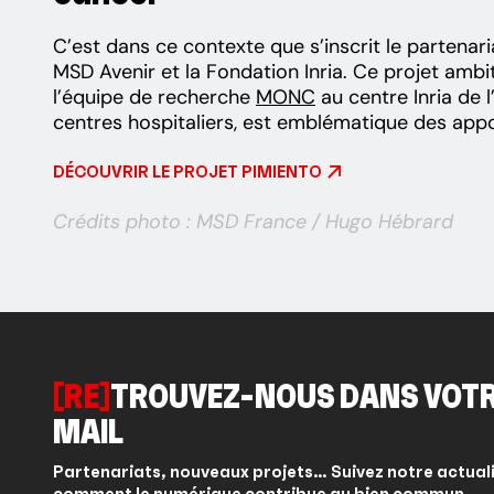
C’est dans ce contexte que s’inscrit le partena
MSD Avenir et la Fondation Inria. Ce projet amb
l’équipe de recherche
MONC
au centre Inria de l
centres hospitaliers, est emblématique des app
DÉCOUVRIR LE PROJET PIMIENTO
Crédits photo : MSD France / Hugo Hébrard
[RE]
TROUVEZ-NOUS DANS VOTR
MAIL
Partenariats, nouveaux projets… Suivez notre actual
comment le numérique contribue au bien commun.