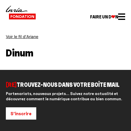
FAIRE UN D
N
Voir le fil d’Ariane
Dinum
[RE]
TROUVEZ-NOUS DANS VOTRE BOÎTE MAIL
Partenariats, nouveaux projets… Suivez notre actualité et
découvrez comment le numérique contribue au bien commun.
S’inscrire