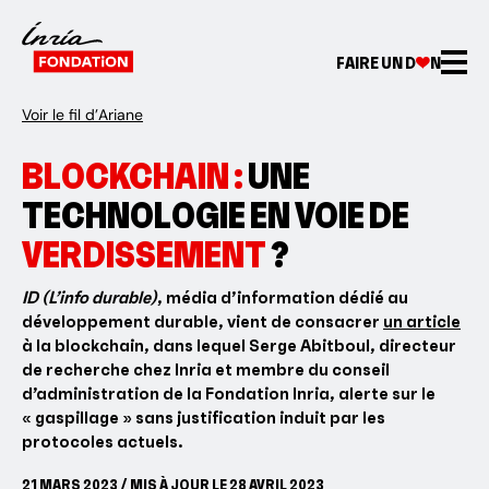
FAIRE UN D
N
Voir le fil d’Ariane
BLOCKCHAIN :
UNE
TECHNOLOGIE EN VOIE DE
VERDISSEMENT
?
ID (L’info durable)
, média d’information dédié au
développement durable, vient de consacrer
un article
à la blockchain, dans lequel Serge Abitboul, directeur
de recherche chez Inria et membre du conseil
d’administration de la Fondation Inria, alerte sur le
« gaspillage » sans justification induit par les
protocoles actuels.
21 MARS 2023 / MIS À JOUR LE 28 AVRIL 2023