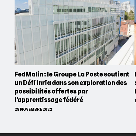
FedMalin : le Groupe La Poste soutient
un Défi Inria dans son exploration des
possibilités offertes par
l’apprentissage fédéré
28 NOVEMBRE 2022