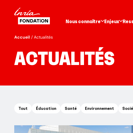
Nous connaître
Enjeux
Res
Accueil
Actualités
ACTUALITÉS
Tout
Éducation
Santé
Environnement
Socié